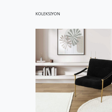
K
O
L
E
K
S
I
Y
O
N