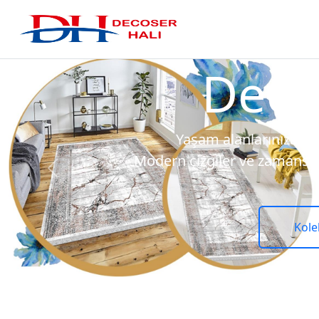
Her
U
Özenle dokunan, uzun
Decoser Halı i
Previous
Kol